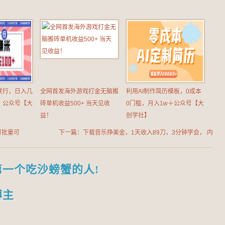
就行，日入几
全网首发海外游戏打金无脑搬
利用AI制作简历模板，0成本
，公众号【大
砖单机收益500+ 当天见收
0门槛，月入1w＋公众号【大
益！
创学社】
可批量可
下一篇：下载音乐挣美金，1天收入89刀，3分钟学会， 内
部教程，【大创学社】
第一个吃沙螃蟹的人!
博主