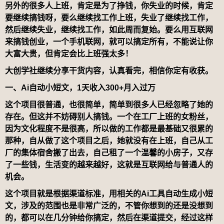
另外的很多人上班，肯定是为了挣钱，你失业的时候，肯定
要继续搞钱呀，要么继续找工作上班，失业了继续找工作，
然后继续失业，继续找工作，如此周而复始。要么用互联网
来搞钱创业，一个手机联网，就可以搞定所有，不能说让你
大富大贵，但肯定会比上班强太多！
大创学社继续分享干货内容，认真看完，相信你定有收获
。
一、Ai自动小短文，
1
天收入
300+
月入过万
这个项目很普通，也很简单，简单到很多人已经忽略了她的
存在。但这并不妨碍别人搞钱。一个在工厂上班的女粉丝，
因为文化程度不是很高，所以做的工作都是最基础又很累的
那种，自从做了这个项目之后，她就没有在上班，自己从工
厂的集体宿舍搬了出去，自己租了一个温馨的小房子，又存
了一些钱，生活变的越来越好，这就是互联网给与普通人的
机会。
这个项目就是根据渠道标准，用相关的
Ai
工具自动生成小短
文，涉及的范围也是非常广泛的，不管你想到的还是没想到
的，都可以在几分钟给你搞定，然后在渠道提交，经过这样