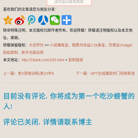
该内容对我有帮助
喜欢我们的文章请您与朋友分享:
除非特殊注明，本文版权归原作者所有，欢迎转载！转载请注明版权以及本文地
址，谢谢。
转载保留版权：
大创学社
>>
小说赚美金，稿费月收益2.5k美金，仅需会chatgpt
粘贴复制，新手也能玩转
本文地址：
http://18abk.com/193.html
+
复制链接
上一篇：老A营销训练(更24年9
下一篇：GPT生成爆款热门视频新思
月)，轻理论，重实战，轻概念，重
路，小白轻松上手，日入几张，最近
本质
流量特别大
目前没有评论. 你将成为第一个吃沙螃蟹的
人!
评论已关闭. 详情请联系博主