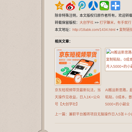
除非特殊注明，本文版权归原作者所有，欢迎转
转载保留版权：
大创学社
>>
打字賺米，有手就行
本文地址：
http://18abk.com/1434.html
+
复制链
相关文章：
京东短视频带货最新玩法，当
AI搬运新思路，
天操作见收益，日入1K+公众
粘贴，0成本，
号【大创学社】
5000+的小副业
上一篇：兼职平台搬砖项目无脑操作日入5张＋小
作，公众号【大创学社】